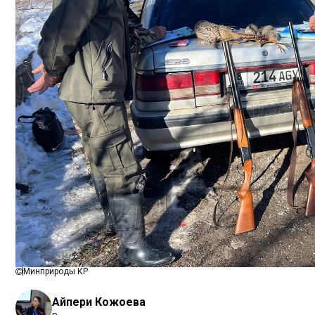
Минприроды КР
Айпери Кожоева