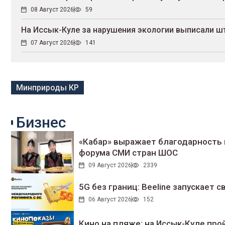
08 Август 2026
59
На Иссык-Куле за нарушения экологии выписали ш
07 Август 2026
141
Минприроды КР
Бизнес
«Кабар» выражает благодарность 
форума СМИ стран ШОС
09 Август 2026
2339
5G без границ: Beeline запускает
06 Август 2026
152
Кино на пляже: на Иссык-Куле про