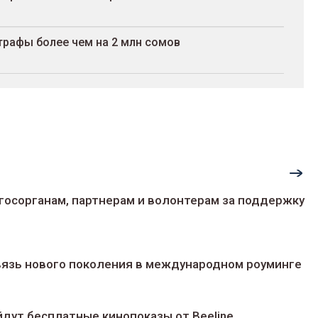
трафы более чем на 2 млн сомов
госорганам, партнерам и волонтерам за поддержку
 связь нового поколения в международном роуминге
йдут беcплатные кинопоказы от Beeline