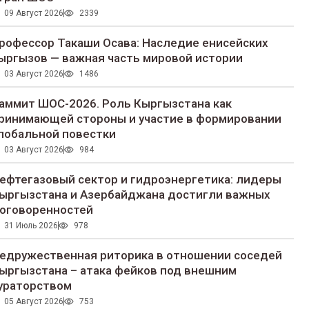
09 Август 2026
2339
рофессор Такаши Осава: Наследие енисейских
ыргызов — важная часть мировой истории
03 Август 2026
1486
аммит ШОС-2026. Роль Кыргызстана как
ринимающей стороны и участие в формировании
лобальной повестки
03 Август 2026
984
ефтегазовый сектор и гидроэнергетика: лидеры
ыргызстана и Азербайджана достигли важных
оговоренностей
31 Июль 2026
978
едружественная риторика в отношении соседей
ыргызстана – атака фейков под внешним
ураторством
05 Август 2026
753