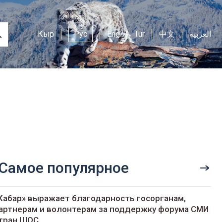
Кыр
Рус
Eng
Tur
中文
العربية
Самое популярное
Кабар» выражает благодарность госорганам,
артнерам и волонтерам за поддержку форума СМИ
тран ШОС