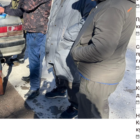
П
к
С
п
г
Н
К
д
Н
К
к