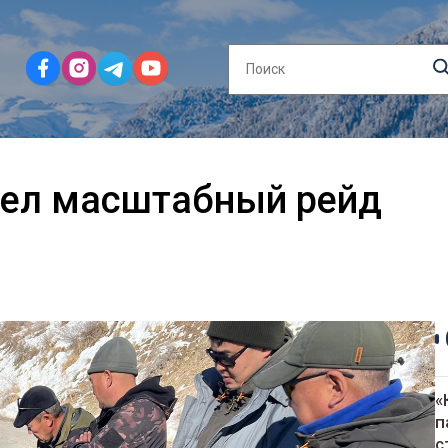
шел масштабный рейд
«
п
с