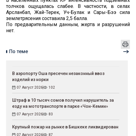
В населенных пунктах КР интенсивность подземных
толчков ощущалась слабее. В частности, в селах
Арсланбап, Жай-Терек, Уч-Булак и Сары-Бээ сила
землетрясения составила 2,5 балла.
По предварительным данным, жертв и разрушений
нет.
По теме
В аэропорту Оша пресечен незаконный ввоз
изделий из норки
07 Август 2026
102
Штраф в 10 тысяч сомов получил нарушитель за
езду на мототранспорте в парке «Чон-Кемин»
07 Август 2026
83
Крупный пожар на рынке в Бишкеке ликвидирован
07 Август 2026
87