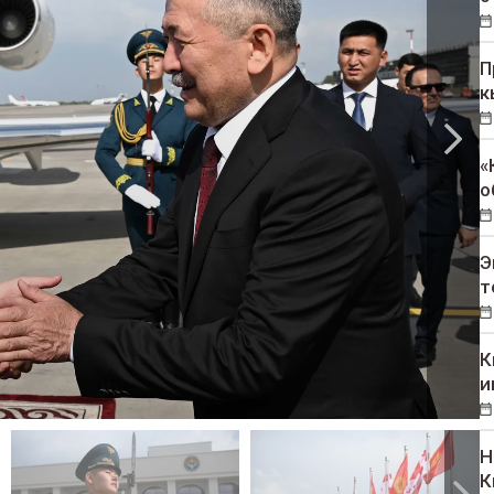
П
к
«
о
Э
т
К
и
Н
К