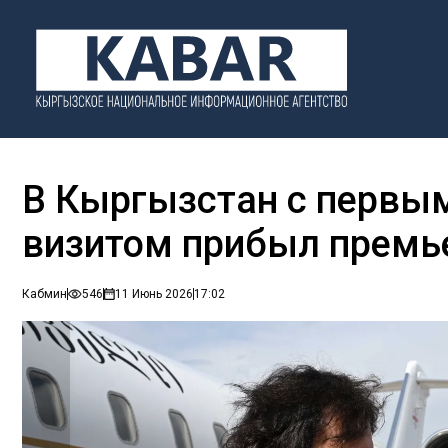
В Кыргызстан с перв
визитом прибыл премь
Кабмин
546
11 Июнь 2026
17:02