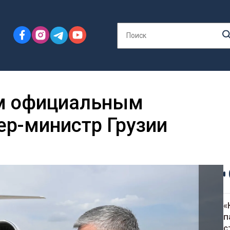
ым официальным
ер-министр Грузии
«
п
с