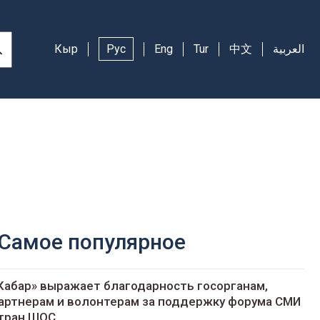
Кыр
Рус
Eng
Tur
中文
العربية
Самое популярное
Кабар» выражает благодарность госорганам,
артнерам и волонтерам за поддержку форума СМИ
тран ШОС