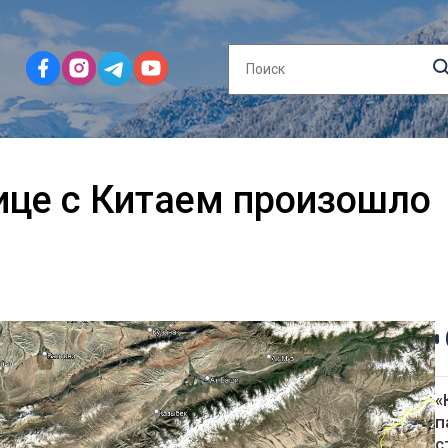
ице с Китаем произошло
«
п
с