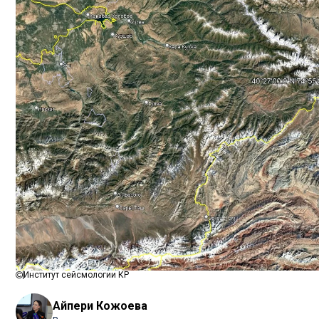
Институт сейсмологии КР
Айпери Кожоева