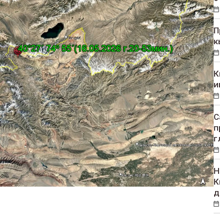
П
к
К
и
С
п
г
Н
К
д