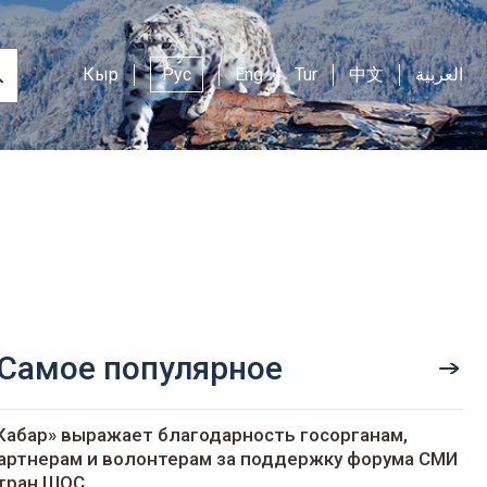
Кыр
Рус
Eng
Tur
中文
العربية
Самое популярное
Кабар» выражает благодарность госорганам,
артнерам и волонтерам за поддержку форума СМИ
тран ШОС