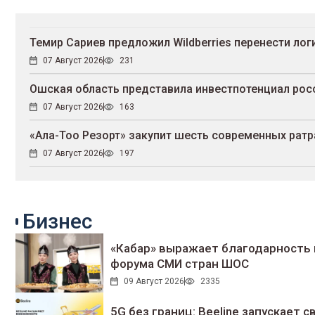
Темир Сариев предложил Wildberries перенести ло
07 Август 2026
231
Ошская область представила инвестпотенциал рос
07 Август 2026
163
«Ала-Тоо Резорт» закупит шесть современных рат
07 Август 2026
197
Бизнес
«Кабар» выражает благодарность 
форума СМИ стран ШОС
09 Август 2026
2335
5G без границ: Beeline запускает