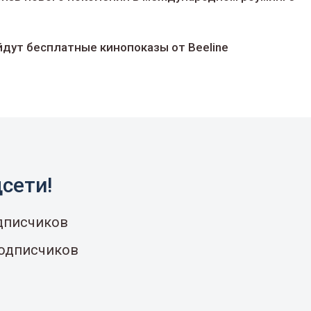
йдут беcплатные кинопоказы от Beeline
сети!
одписчиков
подписчиков