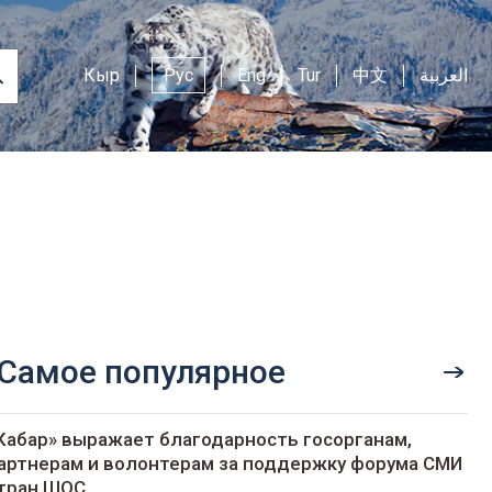
Кыр
Рус
Eng
Tur
中文
العربية
Самое популярное
Кабар» выражает благодарность госорганам,
артнерам и волонтерам за поддержку форума СМИ
тран ШОС