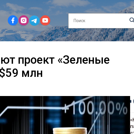
ают проект «Зеленые
 $59 млн
«
п
с