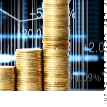
П
к
С
п
г
К
и
Н
К
д