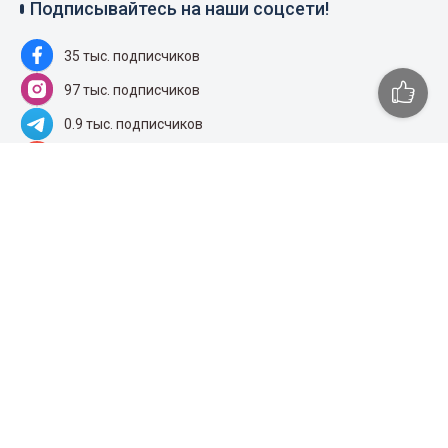
Подписывайтесь на наши соцсети!
35 тыс. подписчиков
97 тыс. подписчиков
0.9 тыс. подписчиков
100 тыс. подписчиков
Народные новости
+996 777 1937 00
+996 777 1937 00
Об агентстве
Главная
Правила использования
Лента новостей
Контакты
Пресс-центр