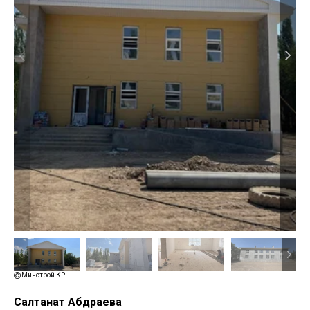
Минстрой КР
Салтанат Абдраева