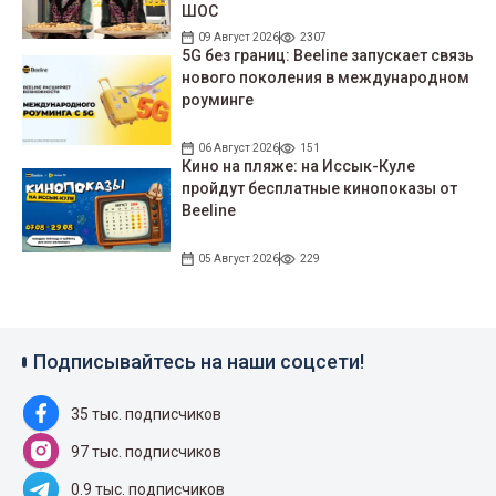
ШОС
09 Август 2026
2307
5G без границ: Beeline запускает связь
нового поколения в международном
роуминге
06 Август 2026
151
Кино на пляже: на Иссык-Куле
пройдут беcплатные кинопоказы от
Beeline
05 Август 2026
229
Подписывайтесь на наши соцсети!
35 тыс. подписчиков
97 тыс. подписчиков
0.9 тыс. подписчиков