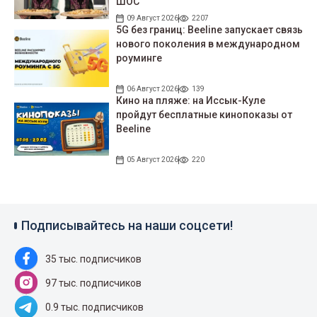
ШОС
09 Август 2026
2207
5G без границ: Beeline запускает связь
нового поколения в международном
роуминге
06 Август 2026
139
Кино на пляже: на Иссык-Куле
пройдут беcплатные кинопоказы от
Beeline
05 Август 2026
220
Подписывайтесь на наши соцсети!
35 тыс. подписчиков
97 тыс. подписчиков
0.9 тыс. подписчиков