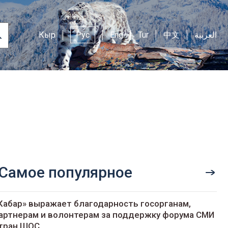
Кыр
Рус
Eng
Tur
中文
العربية
Самое популярное
Кабар» выражает благодарность госорганам,
артнерам и волонтерам за поддержку форума СМИ
тран ШОС