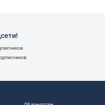
сети!
одписчиков
подписчиков
Об агентстве