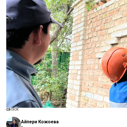
НЭСК
Айпери Кожоева