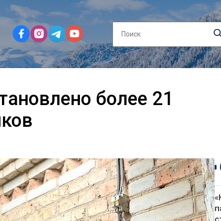
становлено более 21
иков
«
п
с