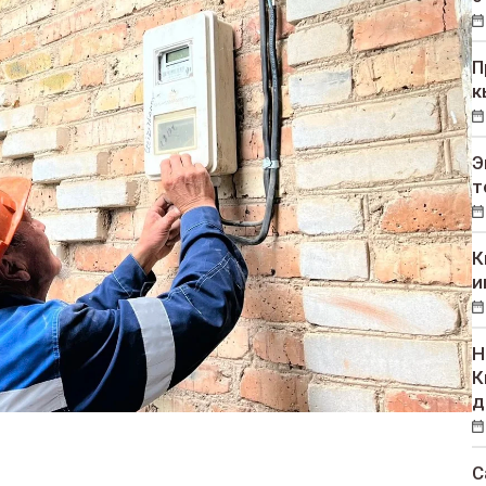
П
к
Э
т
К
и
Н
К
д
С