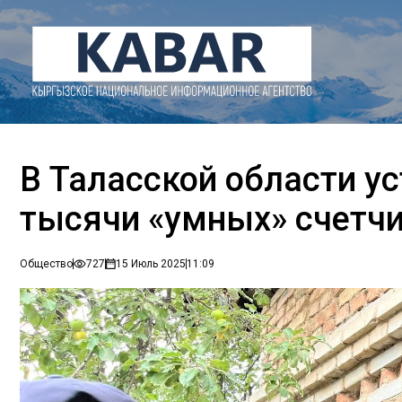
В Таласской области у
тысячи «умных» счетч
Общество
727
15 Июль 2025
11:09