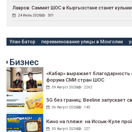
Лавров: Саммит ШОС в Кыргызстане станет кульми
24 Июль 2026
301
Улан-Батор
переименование улицы в Монголии
у
Бизнес
«Кабар» выражает благодарность 
форума СМИ стран ШОС
09 Август 2026
2262
5G без границ: Beeline запускает
06 Август 2026
145
Кино на пляже: на Иссык-Куле про
05 Август 2026
227