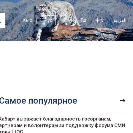
Кыр
Рус
Eng
Tur
中文
العربية
Самое популярное
Кабар» выражает благодарность госорганам,
артнерам и волонтерам за поддержку форума СМИ
тран ШОС