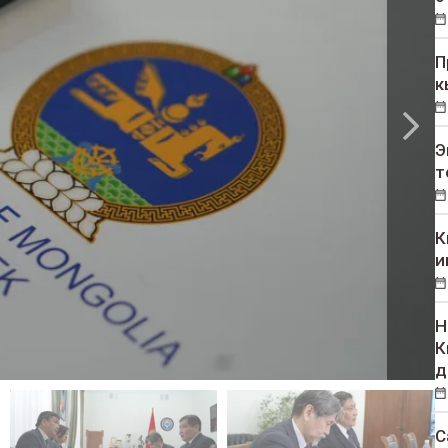
П
к
Э
т
К
и
Н
К
д
С