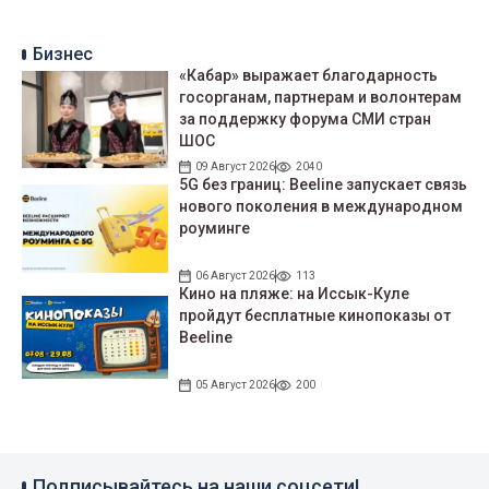
Бизнес
«Кабар» выражает благодарность
госорганам, партнерам и волонтерам
за поддержку форума СМИ стран
ШОС
09 Август 2026
2040
5G без границ: Beeline запускает связь
нового поколения в международном
роуминге
06 Август 2026
113
Кино на пляже: на Иссык-Куле
пройдут беcплатные кинопоказы от
Beeline
05 Август 2026
200
Подписывайтесь на наши соцсети!