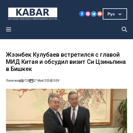
Рус
Жээнбек Кулубаев встретился с главой
МИД Китая и обсудил визит Си Цзиньпина
в Бишкек
Политика
724
27 Май 2026
10:59