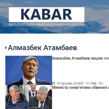
Алмазбек Атамбаев
Алмазбек Атамбаев лишен го
29 Декабрь 2025
10:15
551
Министр энергетики обвинил 