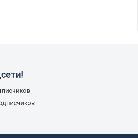
сети!
одписчиков
подписчиков