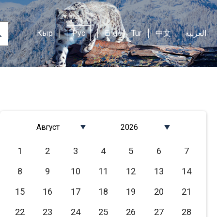
Кыр
Рус
Eng
Tur
中文
العربية
Август
2026
Январь
2026
1
2
3
4
5
6
7
Февраль
2025
8
9
10
11
12
13
14
Март
2024
Апрель
2023
15
16
17
18
19
20
21
Май
2022
22
23
24
25
26
27
28