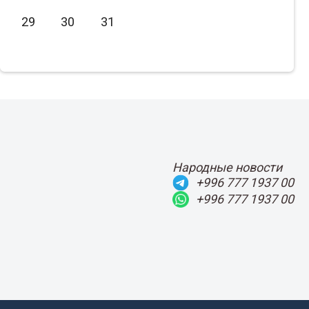
Июнь
2021
29
30
31
Июль
2020
Август
2019
Сентябрь
2018
Октябрь
2017
Ноябрь
2016
Декабрь
2015
Народные новости
+996 777 1937 00
+996 777 1937 00