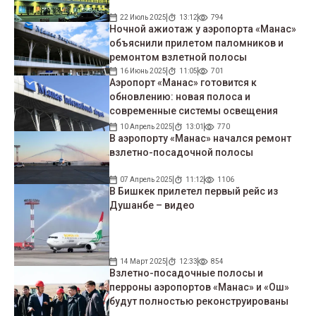
22 Июль 2025
13:12
794
Ночной ажиотаж у аэропорта «Манас»
объяснили прилетом паломников и
ремонтом взлетной полосы
16 Июнь 2025
11:05
701
Аэропорт «Манас» готовится к
обновлению: новая полоса и
современные системы освещения
10 Апрель 2025
13:01
770
В аэропорту «Манас» начался ремонт
взлетно-посадочной полосы
07 Апрель 2025
11:12
1106
В Бишкек прилетел первый рейс из
Душанбе – видео
14 Март 2025
12:33
854
Взлетно-посадочные полосы и
перроны аэропортов «Манас» и «Ош»
будут полностью реконструированы