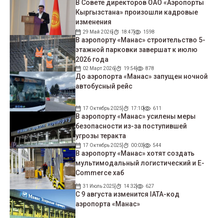
В Совете директоров ОАО «Аэропорты
Кыргызстана» произошли кадровые
изменения
29 Май 2026
18:47
1598
В аэропорту «Манас» строительство 5-
этажной парковки завершат к июлю
2026 года
02 Март 2026
19:54
878
До аэропорта «Манас» запущен ночной
автобусный рейс
17 Октябрь 2025
17:10
611
В аэропорту «Манас» усилены меры
безопасности из-за поступившей
угрозы теракта
17 Октябрь 2025
00:03
544
В аэропорту «Манас» хотят создать
мультимодальный логистический и E-
Commerce хаб
31 Июль 2025
14:32
627
С 9 августа изменится IATA-код
аэропорта «Манас»