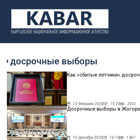
досрочные выборы
Как «сбитые летчики» досро
13 Февраль 2026
15:20
2032
Досрочные выборы в Жогорку
10 Декабрь 2025
16:10
1467