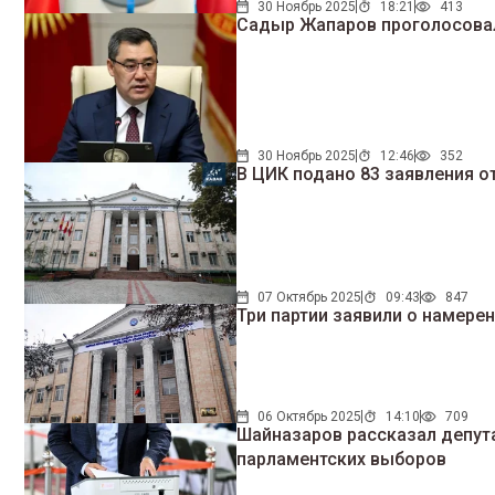
30 Ноябрь 2025
18:21
413
Садыр Жапаров проголосовал
30 Ноябрь 2025
12:46
352
В ЦИК подано 83 заявления 
07 Октябрь 2025
09:43
847
Три партии заявили о намере
06 Октябрь 2025
14:10
709
Шайназаров рассказал депут
парламентских выборов