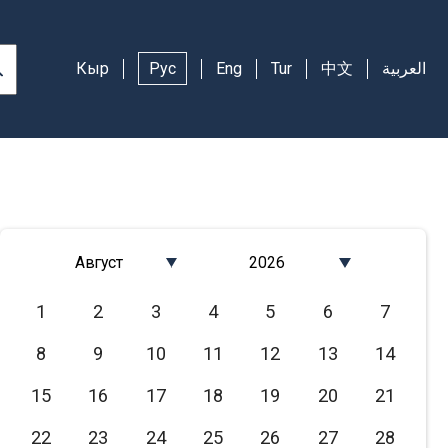
Кыр
Рус
Eng
Tur
中文
العربية
Август
2026
Январь
2026
1
2
3
4
5
6
7
Февраль
2025
8
9
10
11
12
13
14
Март
2024
Апрель
2023
15
16
17
18
19
20
21
Май
2022
22
23
24
25
26
27
28