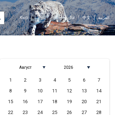
Кыр
Рус
Eng
Tur
中文
العربية
Август
2026
Январь
2026
1
2
3
4
5
6
7
Февраль
2025
8
9
10
11
12
13
14
Март
2024
Апрель
2023
15
16
17
18
19
20
21
Май
2022
22
23
24
25
26
27
28