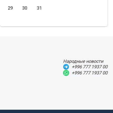
Июнь
2021
29
30
31
Июль
2020
Август
2019
Сентябрь
2018
Октябрь
2017
Ноябрь
2016
Декабрь
2015
Народные новости
+996 777 1937 00
+996 777 1937 00