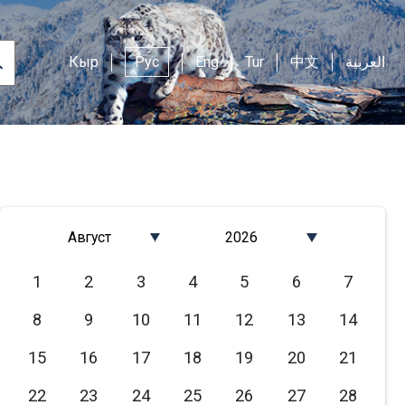
Кыр
Рус
Eng
Tur
中文
العربية
Август
2026
Январь
2026
1
2
3
4
5
6
7
Февраль
2025
8
9
10
11
12
13
14
Март
2024
Апрель
2023
15
16
17
18
19
20
21
Май
2022
22
23
24
25
26
27
28