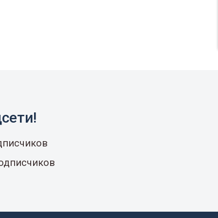
сети!
одписчиков
подписчиков