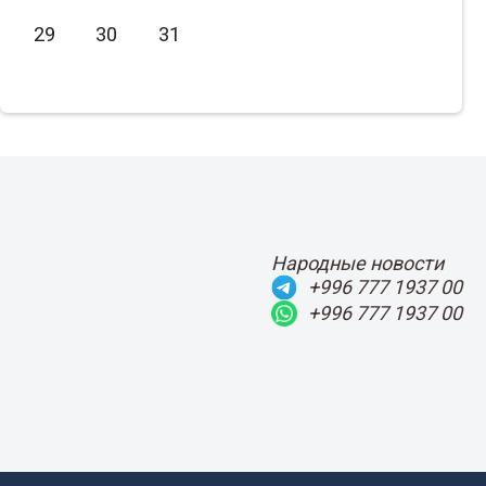
Июнь
2021
29
30
31
Июль
2020
Август
2019
Сентябрь
2018
Октябрь
2017
Ноябрь
2016
Декабрь
2015
Народные новости
+996 777 1937 00
+996 777 1937 00