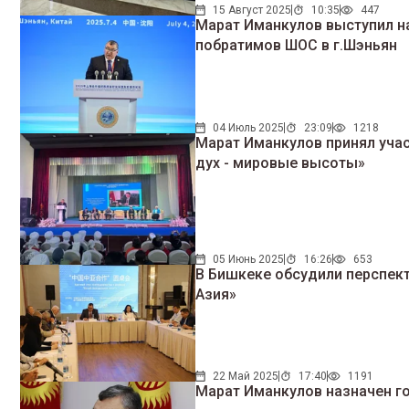
15 Август 2025
10:35
447
Марат Иманкулов выступил н
побратимов ШОС в г.Шэньян
04 Июль 2025
23:09
1218
Марат Иманкулов принял уча
дух - мировые высоты»
05 Июнь 2025
16:26
653
В Бишкеке обсудили перспект
Азия»
22 Май 2025
17:40
1191