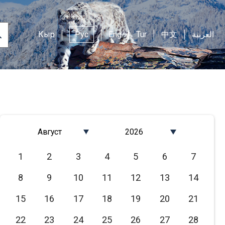
Кыр
Рус
Eng
Tur
中文
العربية
Август
2026
Январь
2026
1
2
3
4
5
6
7
Февраль
2025
8
9
10
11
12
13
14
Март
2024
Апрель
2023
15
16
17
18
19
20
21
Май
2022
22
23
24
25
26
27
28