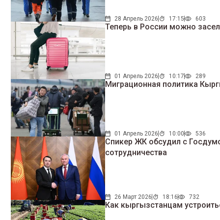
28 Апрель 2026
17:15
603
Теперь в России можно засел
01 Апрель 2026
10:17
289
Миграционная политика Кыргы
01 Апрель 2026
10:00
536
Спикер ЖК обсудил с Госдум
сотрудничества
26 Март 2026
18:16
732
Как кыргызстанцам устроитьс