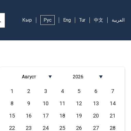
Кыр
Рус
Eng
Tur
中文
العربية
Август
2026
Январь
2026
1
2
3
4
5
6
7
Февраль
2025
8
9
10
11
12
13
14
Март
2024
Апрель
2023
15
16
17
18
19
20
21
Май
2022
22
23
24
25
26
27
28