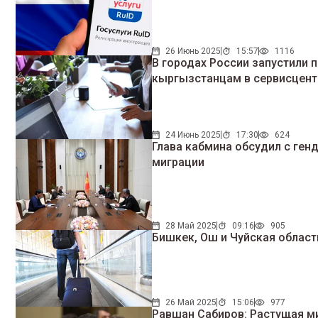
26 Июнь 2025
15:57
1116
В городах России запустили 
кыргызстанцам в сервисцент
24 Июнь 2025
17:30
624
Глава кабмина обсудил с ге
миграции
28 Май 2025
09:16
905
Бишкек, Ош и Чуйская облас
26 Май 2025
15:06
977
Равшан Сабиров: Растущая м