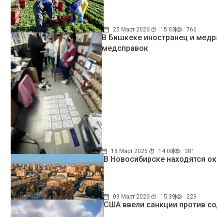
25 Март 2026
15:03
766
В Бишкеке иностранец и медр
медсправок
18 Март 2026
14:08
381
В Новосибирске находятся ок
09 Март 2026
15:39
229
США ввели санкции против с