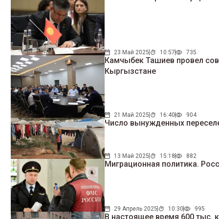
23 Май 2025
10:57
735
Камчыбек Ташиев провел сов
Кыргызстане
21 Май 2025
16:40
904
Число вынужденных переселе
13 Май 2025
15:18
882
Миграционная политика. Росс
29 Апрель 2025
10:30
995
В настоящее время 600 тыс. 