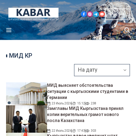
Рус
МИД КР
МИД выясняет обстоятельства
ситуации с кыргызскими студентами в
Германии
23 Июль 2026
15:12
238
Замглавы МИД Кыргызстана принял
копии верительных грамот нового
посла Казахстана
22 Июль 2026
17:43
303
Кыргызстан вдвое увеличит штат