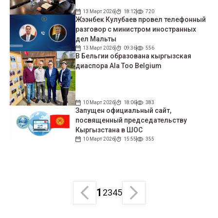
13 Март 2026
18:12
720
Жээнбек Кулубаев провел телефонный
разговор с министром иностранных
дел Мальты
13 Март 2026
09:36
556
В Бельгии образована кыргызская
диаспора Ala Too Belgium
10 Март 2026
18:06
383
Запущен официальный сайт,
посвященный председательству
Кыргызстана в ШОС
10 Март 2026
15:55
355
1
2
3
4
5