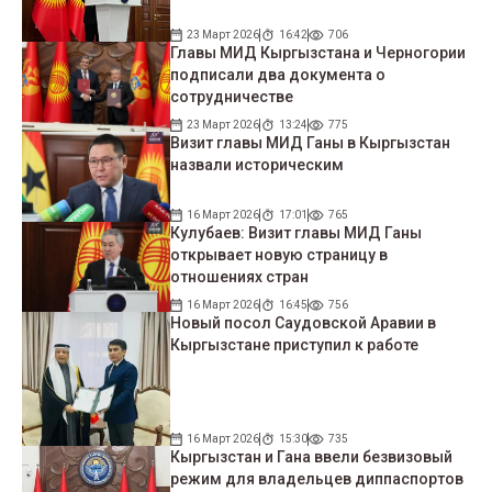
23 Март 2026
16:42
706
Главы МИД Кыргызстана и Черногории
подписали два документа о
сотрудничестве
23 Март 2026
13:24
775
Визит главы МИД Ганы в Кыргызстан
назвали историческим
16 Март 2026
17:01
765
Кулубаев: Визит главы МИД Ганы
открывает новую страницу в
отношениях стран
16 Март 2026
16:45
756
Новый посол Саудовской Аравии в
Кыргызстане приступил к работе
16 Март 2026
15:30
735
Кыргызстан и Гана ввели безвизовый
режим для владельцев диппаспортов