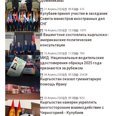
Доминиканы
21 Апрель 2026
09:45
615
Кулубаев принял участие в заседании
Совета министров иностранных дел
СНГ
18 Апрель 2026
13:30
1079
В Вашингтоне состоялись кыргызско-
американские политические
консультации
15 Апрель 2026
11:59
780
МИД: Национальные водительские
удостоверения образца 2025 года
признаются за рубежом
04 Апрель 2026
09:32
25428
Кыргызстан оказал гуманитарную
помощь Ирану
03 Апрель 2026
09:28
820
Кыргызстан намерен укреплять
многостороннее взаимодействие с
Черногорией - Кулубаев