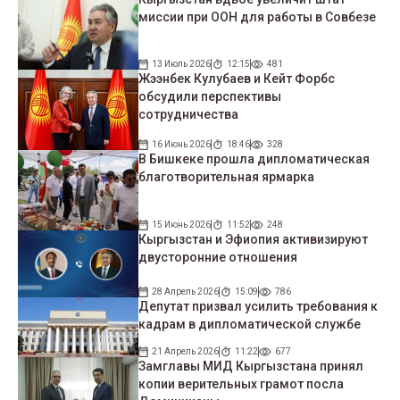
миссии при ООН для работы в Совбезе
13 Июль 2026
12:15
481
Жээнбек Кулубаев и Кейт Форбс
обсудили перспективы
сотрудничества
16 Июнь 2026
18:46
328
В Бишкеке прошла дипломатическая
благотворительная ярмарка
15 Июнь 2026
11:52
248
Кыргызстан и Эфиопия активизируют
двусторонние отношения
28 Апрель 2026
15:09
786
Депутат призвал усилить требования к
кадрам в дипломатической службе
21 Апрель 2026
11:22
677
Замглавы МИД Кыргызстана принял
копии верительных грамот посла