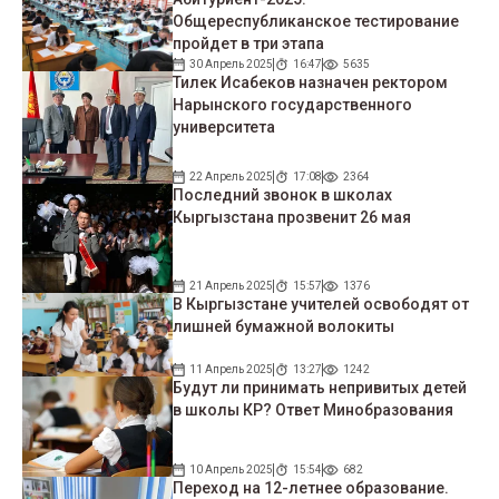
Общереспубликанское тестирование
пройдет в три этапа
30 Апрель 2025
16:47
5635
Тилек Исабеков назначен ректором
Нарынского государственного
университета
22 Апрель 2025
17:08
2364
Последний звонок в школах
Кыргызстана прозвенит 26 мая
21 Апрель 2025
15:57
1376
В Кыргызстане учителей освободят от
лишней бумажной волокиты
11 Апрель 2025
13:27
1242
Будут ли принимать непривитых детей
в школы КР? Ответ Минобразования
10 Апрель 2025
15:54
682
Переход на 12-летнее образование.