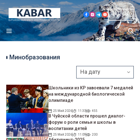
Рус
Минобразования
Школьники из КР завоевали 7 медалей
на международной биологической
олимпиаде
25 Май 2026
11:33
455
В Чуйской области прошел диалог-
форум о роли семьи и школы в
воспитании детей
25 Май 2026
11:09
200
Абитуриент-2025.