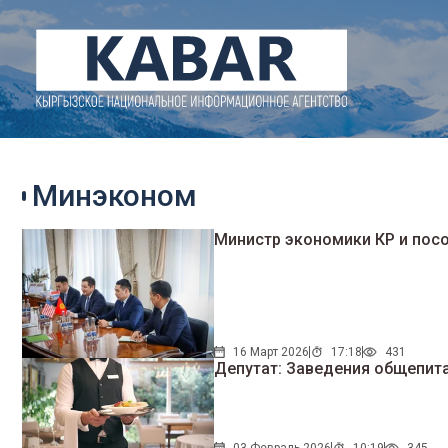
Минэконом
Министр экономики КР и пос
16 Март 2026
17:18
431
Депутат: Заведения общепит
03 Февраль 2026
10:19
345