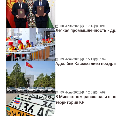
08 Июль 2025
17:15
891
Легкая промышленность - дра
09 Июнь 2025
15:11
1948
Адылбек Касымалиев поздрав
09 Июнь 2025
12:53
609
В Минэконом рассказали о по
территории КР