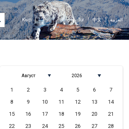
Кыр
Рус
Eng
Tur
中文
العربية
Август
2026
Январь
2026
1
2
3
4
5
6
7
Февраль
2025
8
9
10
11
12
13
14
Март
2024
Апрель
2023
15
16
17
18
19
20
21
Май
2022
22
23
24
25
26
27
28