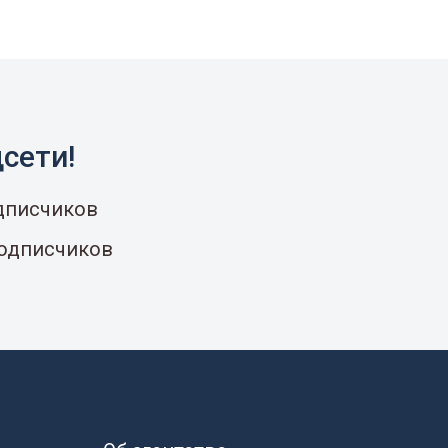
сети!
одписчиков
подписчиков