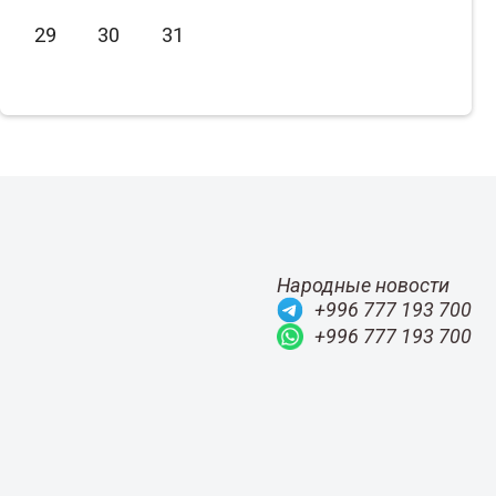
Июнь
2021
29
30
31
Июль
2020
Август
2019
Сентябрь
2018
Октябрь
2017
Ноябрь
2016
Декабрь
2015
Народные новости
+996 777 193 700
+996 777 193 700