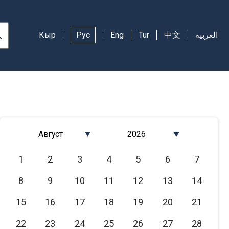
Кыр
Рус
Eng
Tur
中文
العربية
Август
2026
Январь
2026
1
2
3
4
5
6
7
Февраль
2025
8
9
10
11
12
13
14
Март
2024
Апрель
2023
15
16
17
18
19
20
21
Май
2022
22
23
24
25
26
27
28