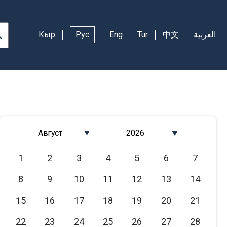
Кыр
Рус
Eng
Tur
中文
العربية
Август
2026
Январь
2026
1
2
3
4
5
6
7
Февраль
2025
8
9
10
11
12
13
14
Март
2024
Апрель
2023
15
16
17
18
19
20
21
Май
2022
22
23
24
25
26
27
28