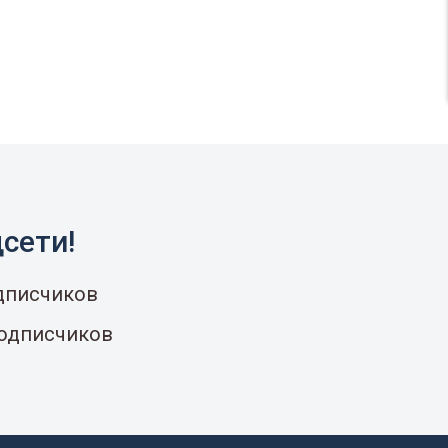
сети!
одписчиков
подписчиков