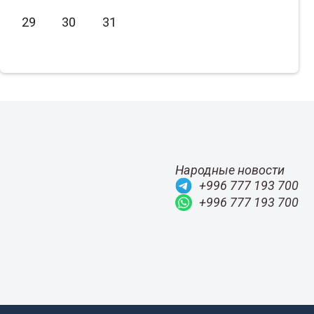
Июнь
2021
29
30
31
Июль
2020
Август
2019
Сентябрь
2018
Октябрь
2017
Ноябрь
2016
Декабрь
2015
Народные новости
+996 777 193 700
+996 777 193 700