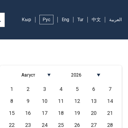
Кыр
Рус
Eng
Tur
中文
العربية
Август
2026
Январь
2026
1
2
3
4
5
6
7
Февраль
2025
8
9
10
11
12
13
14
Март
2024
Апрель
2023
15
16
17
18
19
20
21
Май
2022
22
23
24
25
26
27
28