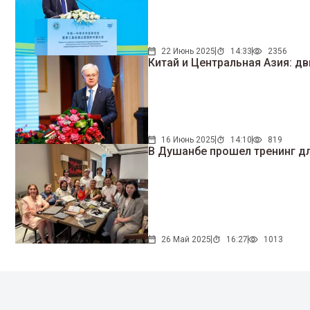
22 Июнь 2025
14:33
2356
Китай и Центральная Азия: д
16 Июнь 2025
14:10
819
В Душанбе прошел тренинг д
26 Май 2025
16:27
1013