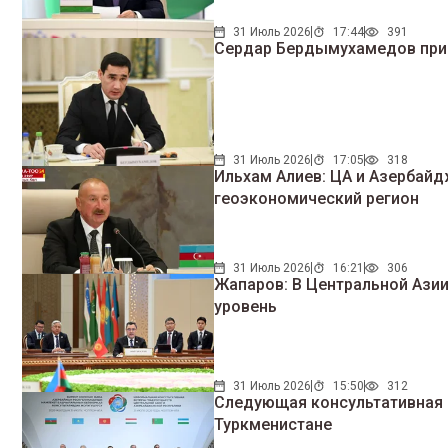
31 Июль 2026
17:44
391
Сердар Бердымухамедов приг
31 Июль 2026
17:05
318
Ильхам Алиев: ЦА и Азербайд
геоэкономический регион
31 Июль 2026
16:21
306
Жапаров: В Центральной Ази
уровень
31 Июль 2026
15:50
312
Следующая консультативная в
Туркменистане