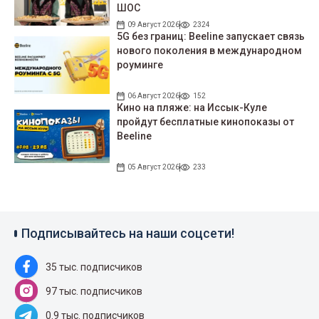
ШОС
09 Август 2026
2324
5G без границ: Beeline запускает связь
нового поколения в международном
роуминге
06 Август 2026
152
Кино на пляже: на Иссык-Куле
пройдут беcплатные кинопоказы от
Beeline
05 Август 2026
233
Подписывайтесь на наши соцсети!
35 тыс. подписчиков
97 тыс. подписчиков
0.9 тыс. подписчиков