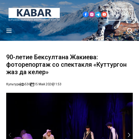
Рус
90-летие Бексултана Жакиева:
фоторепортаж со спектакля «Куттургон
жаз да келер»
Культура
536
15 Май 2026
11:53