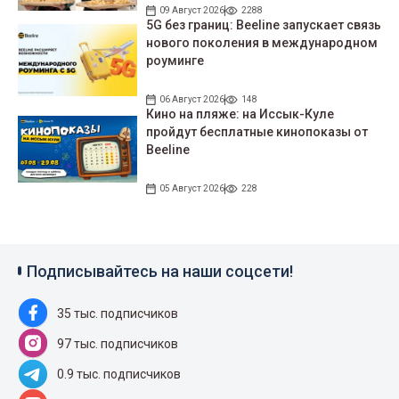
09 Август 2026
2288
5G без границ: Beeline запускает связь
нового поколения в международном
роуминге
06 Август 2026
148
Кино на пляже: на Иссык-Куле
пройдут беcплатные кинопоказы от
Beeline
05 Август 2026
228
Подписывайтесь на наши соцсети!
35 тыс. подписчиков
97 тыс. подписчиков
0.9 тыс. подписчиков