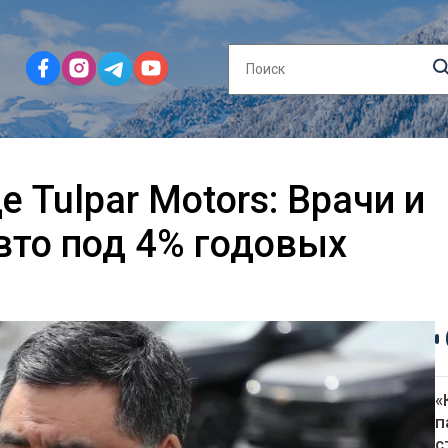
 Tulpar Motors: Врачи и
вто под 4% годовых
«
п
с