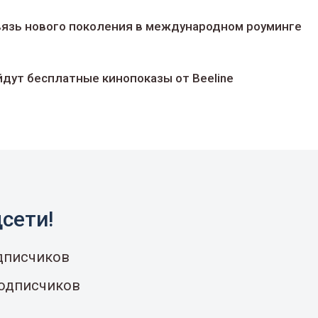
 связь нового поколения в международном роуминге
йдут беcплатные кинопоказы от Beeline
сети!
одписчиков
подписчиков