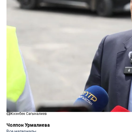
Жээнбек Сагыналиев
Чолпон Урмалиева
Все материалы