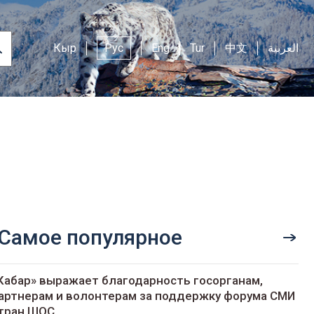
Кыр
Рус
Eng
Tur
中文
العربية
Самое популярное
Кабар» выражает благодарность госорганам,
артнерам и волонтерам за поддержку форума СМИ
тран ШОС