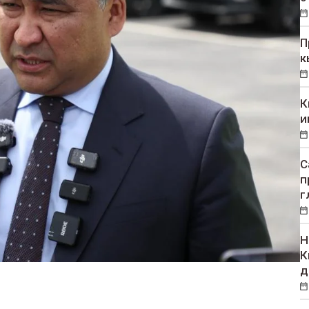
П
к
К
и
С
п
г
Н
К
д