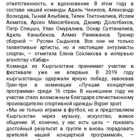
ответственность, и вдохновение. В этом году в
составе нашей команды Адиль Чекилов, Александр
Волкодав, Тынай Алыбаев, Тилек Токтоналиев, Ислам
Акматов, Арсен Максатбеков, Данияр Долотбаков,
Петр Спицын, Улан Омуралиев, Оскар Султаналиев,
Адиль Каныбеков, Алмаз Раимжанов. Тренер
сборной — Руслан Сыдыков. Все они не только
талантливые артисты, но и настоящие энтузиасты
спорта», — отметила Елена Соклакова в интервью
агентству «Кабар».
Команда из Кыргызстана принимает участие в
фестивале уже не впервые. В 2019 году
кыргызстанцы одержали яркую победу, завоевав
Гран-при в номинации «Лучшая концертная
программа» среди 16 стран. В нынешнем году ее
участие стало возможным благодаря отечественному
производителю спортивной одежды Bigser sport.
«Мы не только играем в футбол, но и представляем
Кыргызстан через музыку, искусство, живое
общение. И, конечно, у нас есть цель — показать
достойный результат в группе и вновь порадовать
зрителей нашей концертной программой», —