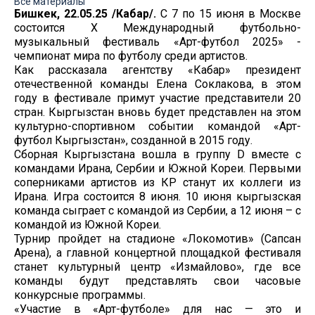
Все материалы
Бишкек, 22.05.25 /Кабар/.
С 7 по 15 июня в Москве
состоится X Международный футбольно-
музыкальный фестиваль «Арт-футбол 2025» -
чемпионат мира по футболу среди артистов.
Как рассказала агентству «Кабар» президент
отечественной команды Елена Соклакова, в этом
году в фестивале примут участие представители 20
стран. Кыргызстан вновь будет представлен на этом
культурно-спортивном событии командой «Арт-
футбол Кыргызстан», созданной в 2015 году.
Сборная Кыргызстана вошла в группу D вместе с
командами Ирана, Сербии и Южной Кореи. Первыми
соперниками артистов из КР станут их коллеги из
Ирана. Игра состоится 8 июня. 10 июня кыргызская
команда сыграет с командой из Сербии, а 12 июня – с
командой из Южной Кореи.
Турнир пройдет на стадионе «Локомотив» (Сапсан
Арена), а главной концертной площадкой фестиваля
станет культурный центр «Измайлово», где все
команды будут представлять свои часовые
конкурсные программы.
«Участие в «Арт-футболе» для нас — это и