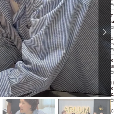
П
к
Э
т
К
и
Н
К
д
С