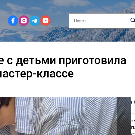
 с детьми приготовила
мастер-классе
«
п
с