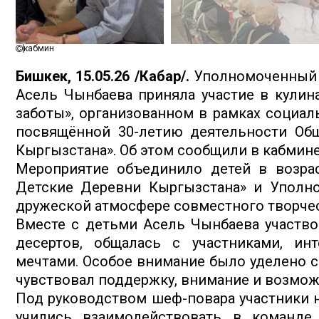
кабмин
Бишкек, 15.05.26 /Кабар/.
Уполномоченный 
Асель Чынбаева приняла участие в кулина
заботы», организованном в рамках социал
посвящённой 30-летию деятельности Об
Кыргызстана». Об этом сообщили в кабмине
Мероприятие объединило детей в возрас
Детские Деревни Кыргызстана» и Уполно
дружеской атмосфере совместного творчес
Вместе с детьми Асель Чынбаева участв
десертов, общалась с участниками, ин
мечтами. Особое внимание было уделено с
чувствовал поддержку, внимание и возмож
Под руководством шеф-повара участники н
учились взаимодействовать в команде,