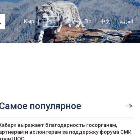
Кыр
Рус
Eng
Tur
中文
العربية
Самое популярное
Кабар» выражает благодарность госорганам,
артнерам и волонтерам за поддержку форума СМИ
тран ШОС