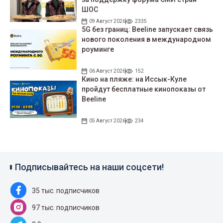
ШОС
09 Август 2026
2335
5G без границ: Beeline запускает связь
нового поколения в международном
роуминге
06 Август 2026
152
Кино на пляже: на Иссык-Куле
пройдут беcплатные кинопоказы от
Beeline
05 Август 2026
234
Подписывайтесь на наши соцсети!
35 тыс. подписчиков
97 тыс. подписчиков