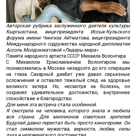
Авторская рубрика заслуженного деятеля культуры
Кыргызстана, вице-президента Иссык-Кульского
форума имени Чингиза Айтматова, вице-президента
Международного содружества народной дипломатии
Ассоль Молдокматовой «Лидеры мира»
Памяти народного артиста СССР Михаила Волонтира
С Михаилом Ермолаевичем Волонтиром мы
познакомились в Москве незадолго до его операции
на глаза. Сахарный диабет уже давал серьезные
осложнения и оставлял тяжелый след на здоровье
великого актера. Но, несмотря на болезнь, он
сохранял удивительное достоинство, внутреннее
спокойствие и благородство.
Для меня эта встреча стала особенной.
Я смотрела на человека, которого знала и любила
вся страна. Для миллионов советских зрителей
Будулай давно перестал быть просто киногероем. Он
стал символом мужества, верности, любви, силы
духа и человеческого достоинства.