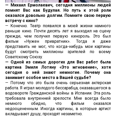
— Михаил Ермолаевич, сегодня миллионы людей
помнят Вас как Будулая. Но путь к этой роли
оказался довольно долгим. Помните свою первую
встречу с кино?
— Конечно. Театр появился в моей жизни намного
раньше кино. Почти десять лет я выходил на сцену
прежде, чем получил первую кинороль. Это был
фильм «Нужен привратник». Тогда я даже
представить не мог, что когда-нибудь мои картины
будут смотреть миллионы зрителей по всему
Советскому Союзу.
— Одной из самых дорогих для Вас работ была
картина Эмиля Лотяну «Это мгновение», хотя
сегодня о ней знают немногие. Почему она
занимает особое место в Вашей судьбе?
— Потому что это была очень серьезная актерская
работа. Я играл молодого бессарабца, оказавшегося в
водовороте Гражданской войны в Испании. Эта роль
требовала внутренней зрелости. Мне всегда было
немного обидно, что фильм оказался
недооцененным. Иногда картины, в которые артист
вкладывает душу, проходят незаметно.