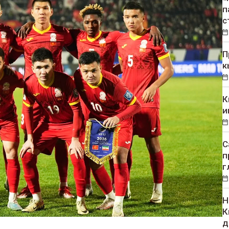
п
с
П
к
К
и
С
п
г
Н
К
д