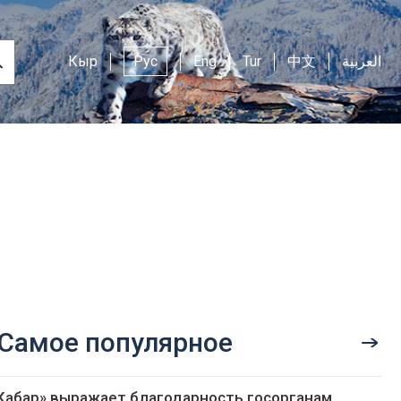
Кыр
Рус
Eng
Tur
中文
العربية
Самое популярное
Кабар» выражает благодарность госорганам,