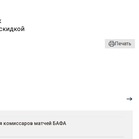
к
 скидкой
Печать
ля комиссаров матчей БАФА