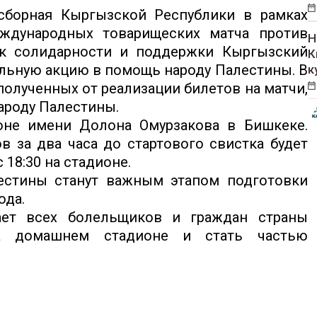
борная Кыргызской Республики в рамках
дународных товарищеских матча против
Н
ак солидарности и поддержки Кыргызский
К
льную акцию в помощь народу Палестины. В
к
полученных от реализации билетов на матчи,
ароду Палестины.
оне имени Долона Омурзакова в Бишкеке.
в за два часа до стартового свистка будет
 18:30 на стадионе.
естины станут важным этапом подготовки
ода.
ет всех болельщиков и граждан страны
а домашнем стадионе и стать частью