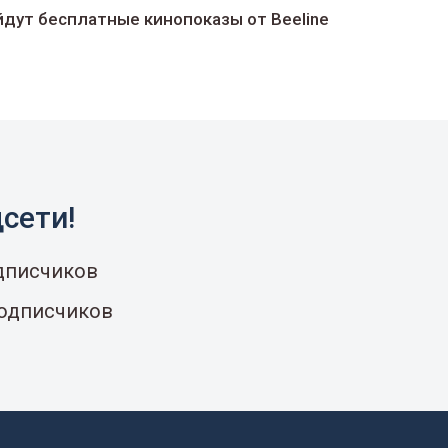
йдут беcплатные кинопоказы от Beeline
сети!
одписчиков
подписчиков