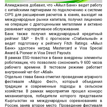
Алимджанов добавил, что «Айыл Банк» ведет работу
с китайскими партнерами по подключению к системе
CIPS для расширения расчетов в юанях, выходит на
международные рынки капитала, получил лицензию
на операции с драгоценными металлами и активно
развивает корпоративное обслуживание.
Банк также получил международный кредитный
рейтинг S&P - B+/B с прогнозом «Стабильный» и
ведет подготовку к рейтингу Fitch Ratings. «Айыл
Банк» удостоен наград Mastercard и Visa Special
Award & Pioneer in Visa Direct Payouts.
В рамках ESG-повестки в банке внедрены элементы
роботизации, что позволило сэкономить 9 600 часов
рабочего времени. В тестовом режиме работает
внутренний чат-бот «Абай».
Отдельно глава банка отметил проведение аграрного
фестиваля «Айдоо Фест», который объединил
традиции и современные подходы в сельском
хозяйстве. В рамках мероприятия прошел конкурс
механизаторов, победители которого представили
Кыргызстан на международных соревнованиях в
России, заняв второе место. Проведение фестиваля