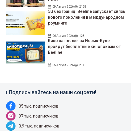
09 Август 2026
2128
5G без границ: Beeline запускает связь
нового поколения в международном
роуминге
06 Август 2026
128
Кино на пляже: на Иссык-Куле
пройдут беcплатные кинопоказы от
Beeline
05 Август 2026
214
Подписывайтесь на наши соцсети!
35 тыс. подписчиков
97 тыс. подписчиков
0.9 тыс. подписчиков