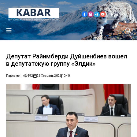
Рус
Депутат Райимберди Дуйшенбиев вошел
в депутатскую группу «Элдик»
Парламент
492
26 Февраль 2026
10:40