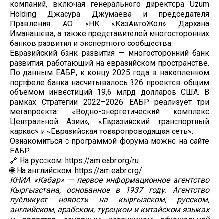
компаний, включая генерального директора Uzum
Holding Джасура Джумаева и председателя
Правления АО «НК «КазАвтоЖол» Дархана
Иманашева, а также представителей многосторонних
банков развития и экспертного сообщества.
Евразийский банк развития — многосторонний банк
развития, работающий на евразийском пространстве.
По данным ЕАБР, к концу 2025 года в накопленном
портфеле банка насчитывалось 326 проектов общим
объемом инвестиций 19,6 млрд долларов США. В
рамках Стратегии 2022–2026 ЕАБР реализует три
мегапроекта: «Водно-энергетический комплекс
Центральной Азии», «Евразийский транспортный
каркас» и «Евразийская товаропроводящая сеть».
Ознакомиться с программой форума можно на сайте
ЕАБР.
🔗 На русском: https://am.eabr.org/ru
🌐 На английском: https://am.eabr.org/
КНИА «Кабар» — первое информационное агентство
Кыргызстана, основанное в 1937 году. Агентство
публикует новости на кыргызском, русском,
английском, арабском, турецком и китайском языках