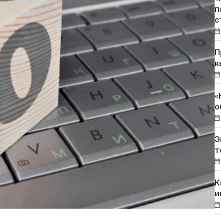
п
с
П
к
«
о
Э
т
К
и