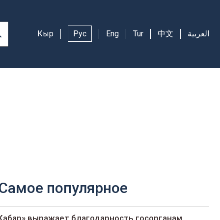
Кыр
Рус
Eng
Tur
中文
العربية
Самое популярное
Кабар» выражает благодарность госорганам,