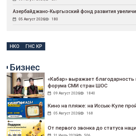
Азербайджано-Кыргызский фонд развития увеличи
05 Август 2026
180
НКО
ГНС КР
Бизнес
«Кабар» выражает благодарность 
форума СМИ стран ШОС
09 Август 2026
1840
Кино на пляже: на Иссык-Куле про
05 Август 2026
168
От первого звонка до статуса нац
31 Июль 2026
506