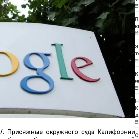
П
к
Э
т
К
и
Н
К
д
/.
Присяжные окружного суда Калифорнии
С