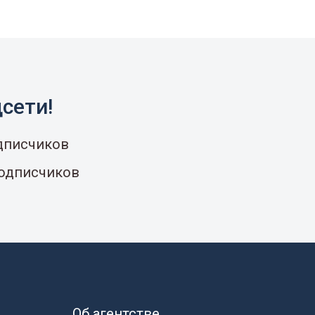
сети!
одписчиков
подписчиков
Об агентстве