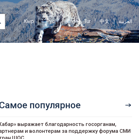
Кыр
Рус
Eng
Tur
中文
العربية
Самое популярное
Кабар» выражает благодарность госорганам,
артнерам и волонтерам за поддержку форума СМИ
тран ШОС