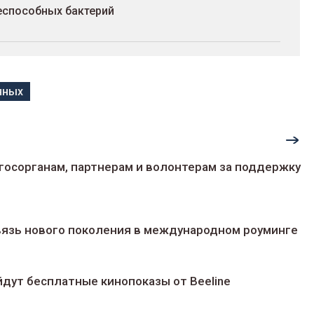
еспособных бактерий
нных
госорганам, партнерам и волонтерам за поддержку
 связь нового поколения в международном роуминге
йдут беcплатные кинопоказы от Beeline