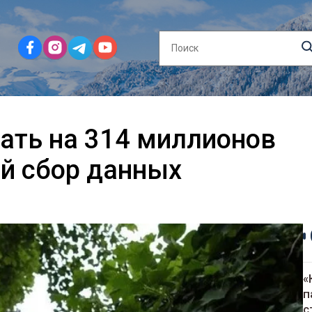
ать на 314 миллионов
й сбор данных
«
п
с