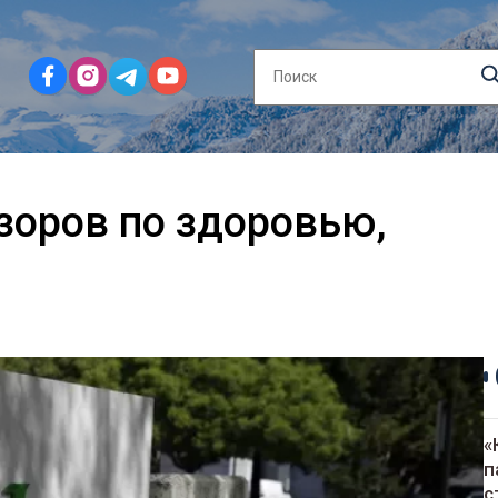
зоров по здоровью,
«
п
с