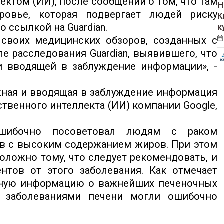
ктом (ИИ), после сообщений о том, что там
Н
овье, которая подвергает людей риску
К
 ссылкой на Guardian.
к
 своих медицинских обзоров, созданных с
е расследования Guardian, выявившего, что
и вводящей в заблуждение информации», -
ожная и вводящая в заблуждение информация
ственного интеллекта (ИИ) компании Google,
шибочно посоветовал людям с раком
в с высоким содержанием жиров. При этом
оложно тому, что следует рекомендовать, и
нтов от этого заболевания. Как отмечает
ожную информацию о важнейших печеночных
и заболеваниями печени могли ошибочно