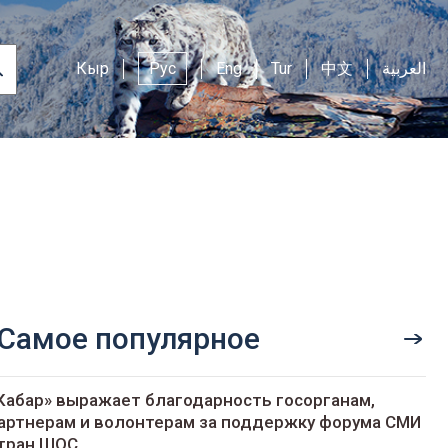
Кыр
Рус
Eng
Tur
中文
العربية
Самое популярное
Кабар» выражает благодарность госорганам,
артнерам и волонтерам за поддержку форума СМИ
тран ШОС