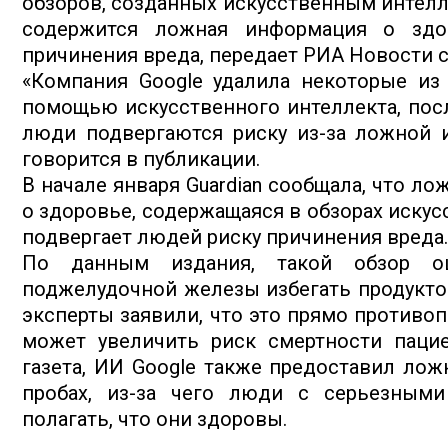
обзоров, созданных искусственным интелле
содержится ложная информация о здор
причинения вреда, передает РИА Новости со
«Компания Google удалила некоторые из
помощью искусственного интеллекта, посл
люди подвергаются риску из-за ложной 
говорится в публикации.
В начале января Guardian сообщала, что л
о здоровье, содержащаяся в обзорах искус
подвергает людей риску причинения вреда.
По данным издания, такой обзор о
поджелудочной железы избегать продукто
эксперты заявили, что это прямо противоп
может увеличить риск смертности пацие
газета, ИИ Google также предоставил л
пробах, из-за чего люди с серьезным
полагать, что они здоровы.