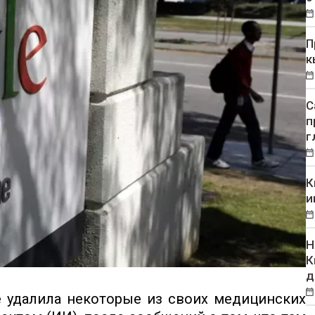
П
к
С
п
г
К
и
Н
К
д
 удалила некоторые из своих медицинских