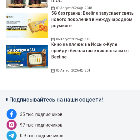
ШОС
09 Август 2026
2048
5G без границ: Beeline запускает связь
нового поколения в международном
роуминге
06 Август 2026
113
Кино на пляже: на Иссык-Куле
пройдут беcплатные кинопоказы от
Beeline
05 Август 2026
201
Подписывайтесь на наши соцсети!
35 тыс. подписчиков
97 тыс. подписчиков
0.9 тыс. подписчиков