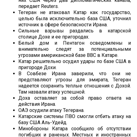
них США через два дипломатических канала,
передает Reuters.
Тегеран не атаковал Катар как государство,
целью была исключительно база США, уточнил
источник в сфере безопасности Ирана.
Сильные взрывы раздались в катарской
столице Дохе и ее пригородах.
Белый дом и Пентагон осведомлены и
внимательно следят за потенциальными
угрозами американской базе ВВС в Катаре.
Катар решительно осудил удары по базе США в
пригороде Дохи.
В Совбезе Ирана заверили, что они не
представляют угрозы для эмирата, Тегеран
надеется сохранить теплые отношения с Дохой.
Там назвали атаку успешной.
Доха оставляет за собой право ответа на
действия Ирана.
ОАЭ осудили атаку Тегерана.
Катарские системы ПВО смогли отбить атаку на
базу США Аль-Удейд.
Минобороны Катара сообщило об отсутствии
погибших и раненых. Местных и иностранных