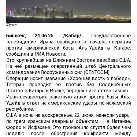
www
Бишкек, 24.06.25. /Кабар/.
Государственное
телевидение Ирана сообщило о начале операции
против американской базы Аль-Удейд в Катаре,
сообщили в РИА Новости.
Это крупнейшая на Ближнем Востоке авиабаза США.
На ней размещен оперативный штаб Центрального
командования Вооруженных сил (CENTCOM).
Операция носит название «Хорошая весть о победе»,
Тегеран проводит ее против баз Соединенных
Штатов в Катаре и Ираке, передает агентство Tasnim.
Иран осуществил ракетную атаку против базы Аль-
Удейд в ответ на американские удары по исламской
республике.
США в ночь на воскресенье, 22 июня, нанесли удары
по трем иранским ядерным объектам — в Натанзе,
Фордо и Исфахане. Это произошло спустя более чем
неделю после обострения конфликта между