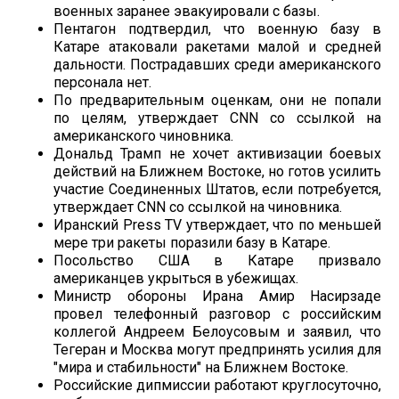
военных заранее эвакуировали с базы.
Пентагон подтвердил, что военную базу в
Катаре атаковали ракетами малой и средней
дальности. Пострадавших среди американского
персонала нет.
По предварительным оценкам, они не попали
по целям, утверждает CNN со ссылкой на
американского чиновника.
Дональд Трамп не хочет активизации боевых
действий на Ближнем Востоке, но готов усилить
участие Соединенных Штатов, если потребуется,
утверждает CNN со ссылкой на чиновника.
Иранский Press TV утверждает, что по меньшей
мере три ракеты поразили базу в Катаре.
Посольство США в Катаре призвало
американцев укрыться в убежищах.
Министр обороны Ирана Амир Насирзаде
провел телефонный разговор с российским
коллегой Андреем Белоусовым и заявил, что
Тегеран и Москва могут предпринять усилия для
"мира и стабильности" на Ближнем Востоке.
Российские дипмиссии работают круглосуточно,