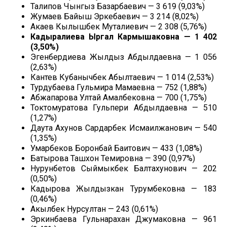
Талипов Чынгыз Базарбаевич — 3 619 (9,03%)
Жумаев Байыш Эркебаевич — 3 214 (8,02%)
Акаев Кылышбек Муталиевич — 2 308 (5,76%)
Кадыралиева Ыргал Кармышаковна — 1 402
(3,50%)
Эгенбердиева Жылдыз Абдылдаевна — 1 056
(2,63%)
Кантев Кубанычбек Абылтаевич — 1 014 (2,53%)
Турдубаева Гульмира Мамаевна — 752 (1,88%)
Абжапарова Ултай Амалбековна — 700 (1,75%)
Токтомуратова Гульпери Абдылдаевна — 510
(1,27%)
Даута Ахунов Сардарбек Исмаилжанович — 540
(1,35%)
Умарбеков Боронбай Баитович — 433 (1,08%)
Батыpова Ташхон Темировна — 390 (0,97%)
Нурунбетов Сыймыкбек Балтахунович — 202
(0,50%)
Кадырова Жылдызкан Турумбековна — 183
(0,46%)
Акылбек Нурсултан — 243 (0,61%)
Эркинбаева Гульнарахан Джумаковна — 961