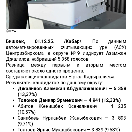
www
Бишкек, 01.12.25. /Кабар/.
По данным
автоматизированных считывающих урн (АСУ)
Центризбиркома, в округе №9 лидирует Азамжан
Джалилов, набравший 5 358 голосов.
Разница между первым и вторым местом
составляет около одного процента.
Среди женщин-кандидатов Ыргал Кадыралиева.
Результаты кандидатов по данному округу:
Джалилов Азамжан Абдуллажанович — 5 358
(13,37%)
Толонов Данияр Эрмекович — 4 941 (12,33%)
Абитов Женишбек Эсеналиевич — 4 235
(10,57%)
Саипбаев Нурланбек Жаныбекович — 3 893
(9,71%)
Толтоев Эрнис Мукашбекович — 3 839 (9,58%)