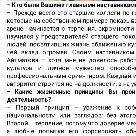
– Кто были Вашими главными наставниками
– Прежде всего это старшие коллеги по г
которые на собственном примере показыва
арене начинается с терпения, скромности
научился у представителей старшего поко
людей, посвятивших жизнь сближению культ
чей вклад огромен. Своим наставнико
Айтматова – хотя мне не довелось работ
культура и личное мужество способ
профессиональным ориентиром. Каждый из
авторитет строится не на должности, а на 
– Какие жизненные принципы Вы прон
деятельность?
– Первый принцип – уважение к собе
национальности или взглядов: без этог
Второй – терпение, потому что доверие ме
а любые попытки его форсировать обы