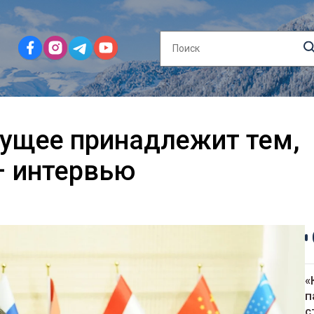
дущее принадлежит тем,
– интервью
«
п
с