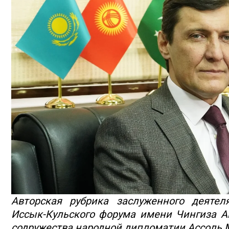
Авторская рубрика заслуженного деятел
Иссык-Кульского форума имени Чингиза А
содружества народной дипломатии Ассоль 