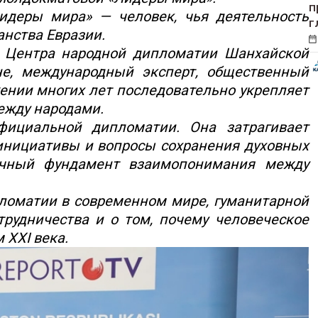
п
идеры мира» — человек, чья деятельность
г
анства Евразии.
 Центра народной дипломатии Шанхайской
не, международный эксперт, общественный
жении многих лет последовательно укрепляет
ежду народами.
фициальной дипломатии. Она затрагивает
 инициативы и вопросы сохранения духовных
очный фундамент взаимопонимания между
ломатии в современном мире, гуманитарной
рудничества и о том, почему человеческое
 XXI века.