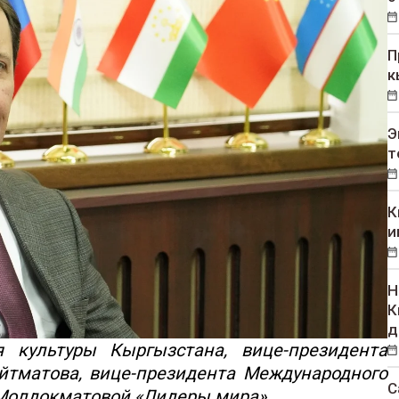
П
к
Э
т
К
и
Н
К
д
я культуры Кыргызстана, вице-президента
йтматова, вице-президента Международного
С
Молдокматовой «Лидеры мира».