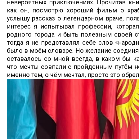
невероятных приключениях. Прочитав кни
как он, посмотрю хороший фильм о храб
услышу рассказ о легендарном враче, поя
интерес я испытывал профессии, котора
родного города и быть полезным своей с
тогда я не представлял себе слов «народ
было в моём словаре. Но желание соединят
оставалось со мной всегда, в каком бы ка
что мечты совпали с пройденным путём не
именно тем, о чём мечтал, просто это обре