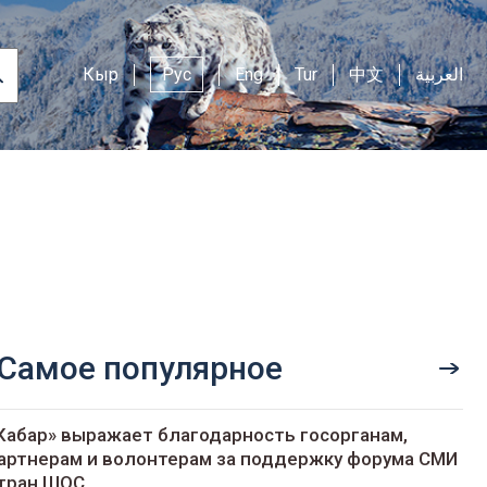
Кыр
Рус
Eng
Tur
中文
العربية
Самое популярное
Кабар» выражает благодарность госорганам,
артнерам и волонтерам за поддержку форума СМИ
тран ШОС