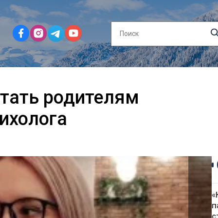
итать родителям
ихолога
«
п
с