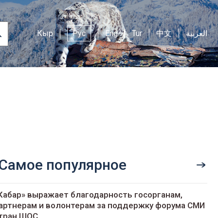
Кыр
Рус
Eng
Tur
中文
العربية
Самое популярное
Кабар» выражает благодарность госорганам,
артнерам и волонтерам за поддержку форума СМИ
тран ШОС