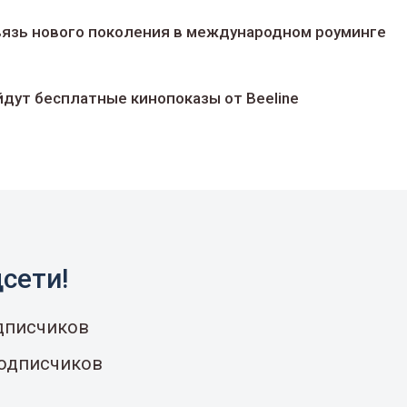
 связь нового поколения в международном роуминге
йдут беcплатные кинопоказы от Beeline
сети!
одписчиков
подписчиков