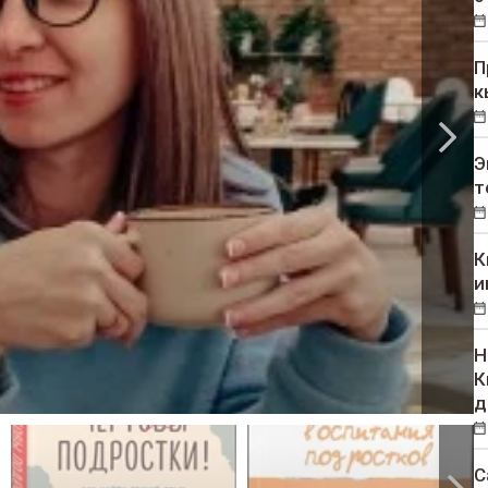
П
к
Э
т
К
и
Н
К
д
С