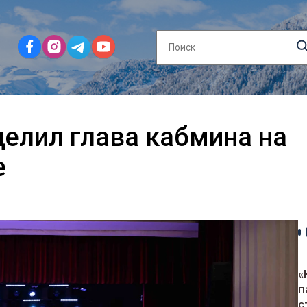
елил глава кабмина на
е
«
п
с