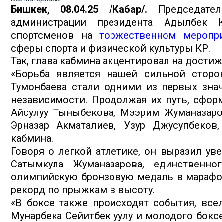
Бишкек, 08.04.25 /Кабар/.
Председател
администрации президента Адылбек 
спортсменов на
торжественном меропр
сферы спорта и физической культуры КР.
Так, глава кабмина акцентировал на достиж
«Борьба является нашей сильной сторо
Тумонбаева стали одними из первых зна
независимости. Продолжая их путь, сформ
Айсулуу Тыныбекова, Мээрим Жуманазаро
Эрназар Акматалиев, Узур Джусупбеков
кабмина.
Говоря о легкой атлетике, он выразил ув
Сатымкула Жуманазарова, единственног
олимпийскую бронзовую медаль в марафон
рекорд по прыжкам в высоту.
«В боксе также происходят события, все
Мунарбека Сейитбек уулу и молодого бокс