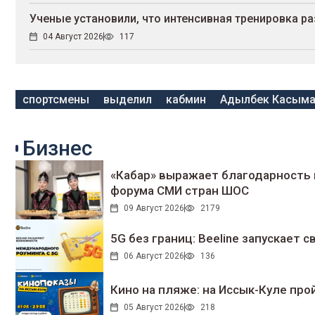
Ученые установили, что интенсивная тренировка ра
04 Август 2026
117
спортсмены
выделил
кабмин
Адылбек Касыма
Бизнес
«Кабар» выражает благодарность 
форума СМИ стран ШОС
09 Август 2026
2179
5G без границ: Beeline запускает
06 Август 2026
136
Кино на пляже: на Иссык-Куле про
05 Август 2026
218