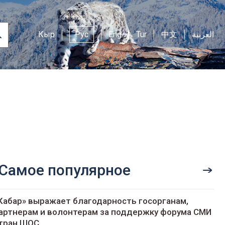
Кыр
Рус
Eng
Tur
中文
العربية
Самое популярное
Кабар» выражает благодарность госорганам,
артнерам и волонтерам за поддержку форума СМИ
тран ШОС