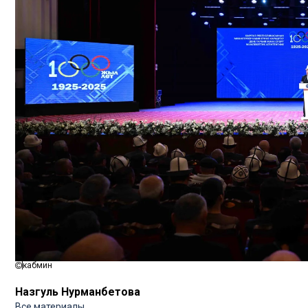
кабмин
Назгуль Нурманбетова
Все материалы