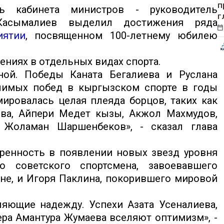
п
ь кабинета министров - руководитель
г
Касымалиев выделил достижения ряда
иятии
, посвященном 100-летнему юбилею
ениях в отдельных видах спорта.
ной. Победы Каната Бегалиева и Руслана
чимых побед в кыргызском спорте в годы
ировалась целая плеяда борцов, таких как
ва, Айпери Медет кызы, Акжол Махмудов,
, Жоламан Шаршенбеков», - сказал глава
еренность в появлении новых звезд уровня
о советского спортсмена, завоевавшего
е, и Игоря Паклина, покорившего мировой
ляющие надежду. Успехи Азата Усеналиева,
ера Амантура Жумаева вселяют оптимизм», -