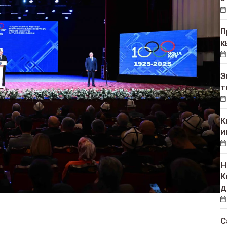
П
к
Э
т
К
и
Н
К
д
С