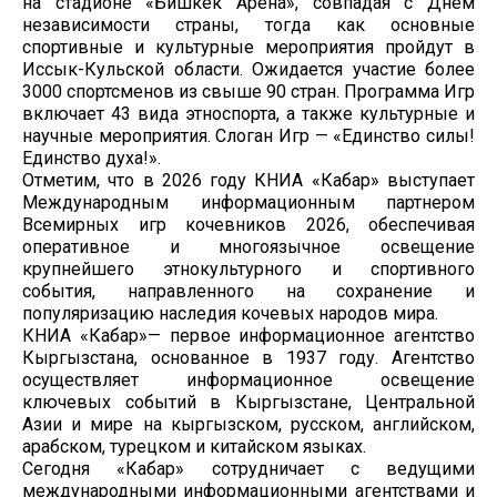
на стадионе «Бишкек Арена», совпадая с Днем
независимости страны, тогда как основные
спортивные и культурные мероприятия пройдут в
Иссык-Кульской области. Ожидается участие более
3000 спортсменов из свыше 90 стран. Программа Игр
включает 43 вида этноспорта, а также культурные и
научные мероприятия. Слоган Игр — «Единство силы!
Единство духа!».
Отметим, что в 2026 году КНИА «Кабар» выступает
Международным информационным партнером
Всемирных игр кочевников 2026, обеспечивая
оперативное и многоязычное освещение
крупнейшего этнокультурного и спортивного
события, направленного на сохранение и
популяризацию наследия кочевых народов мира.
КНИА «Кабар»— первое информационное агентство
Кыргызстана, основанное в 1937 году. Агентство
осуществляет информационное освещение
ключевых событий в Кыргызстане, Центральной
Азии и мире на кыргызском, русском, английском,
арабском, турецком и китайском языках.
Сегодня «Кабар» сотрудничает с ведущими
международными информационными агентствами и