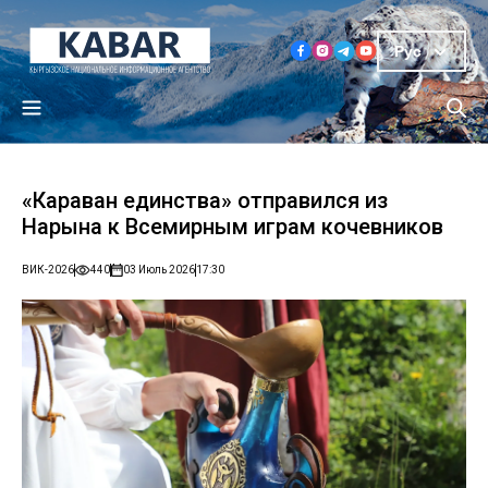
Рус
«Караван единства» отправился из
Нарына к Всемирным играм кочевников
ВИК-2026
440
03 Июль 2026
17:30