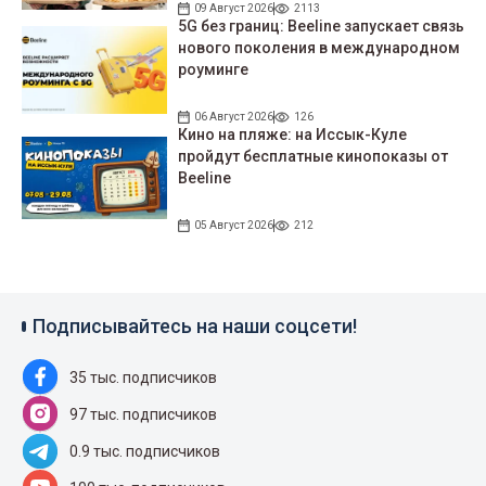
09 Август 2026
2113
5G без границ: Beeline запускает связь
нового поколения в международном
роуминге
06 Август 2026
126
Кино на пляже: на Иссык-Куле
пройдут беcплатные кинопоказы от
Beeline
05 Август 2026
212
Подписывайтесь на наши соцсети!
35 тыс. подписчиков
97 тыс. подписчиков
0.9 тыс. подписчиков