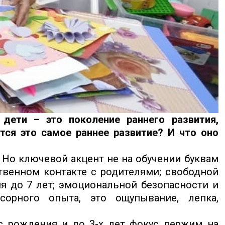
дети – это поколение раннего развития,
тся это самое раннее развитие? И что оно
 Но ключевой акцент не на обучении буквам
твенном контакте с родителями; свободной
ия до 7 лет; эмоциональной безопасности и
сорного опыта, это ощупывание, лепка,
 с рождения и до 3-х лет фокус держим на