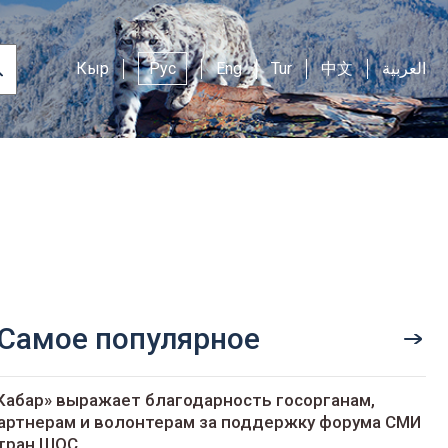
Кыр
Рус
Eng
Tur
中文
العربية
Самое популярное
Кабар» выражает благодарность госорганам,
артнерам и волонтерам за поддержку форума СМИ
тран ШОС