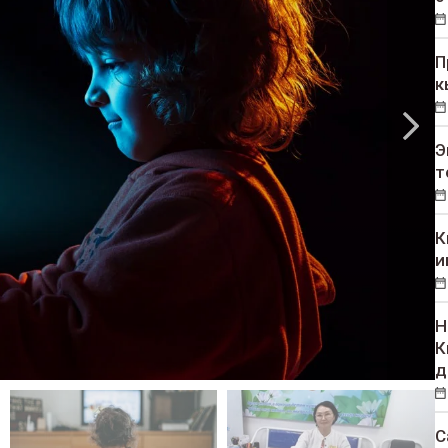
П
к
Э
т
К
и
Н
К
д
С