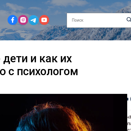
дети и как их
ю с психологом
«
п
с