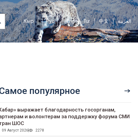
Кыр
Рус
Eng
Tur
中文
العربية
Самое популярное
Кабар» выражает благодарность госорганам,
артнерам и волонтерам за поддержку форума СМИ
тран ШОС
09 Август 2026
2278