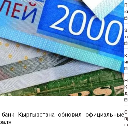
П
к
Э
т
К
и
Н
К
д
С
банк Кыргызстана обновил официальные
п
раля.
г