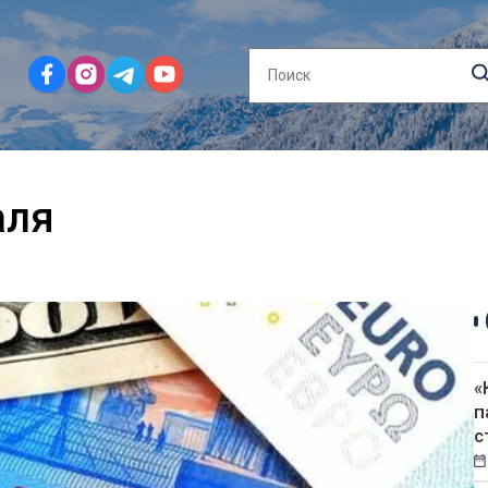
аля
«
п
с