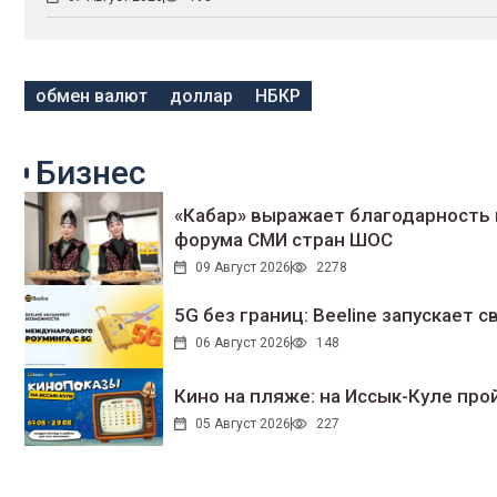
обмен валют
доллар
НБКР
Бизнес
«Кабар» выражает благодарность 
форума СМИ стран ШОС
09 Август 2026
2278
5G без границ: Beeline запускает
06 Август 2026
148
Кино на пляже: на Иссык-Куле про
05 Август 2026
227